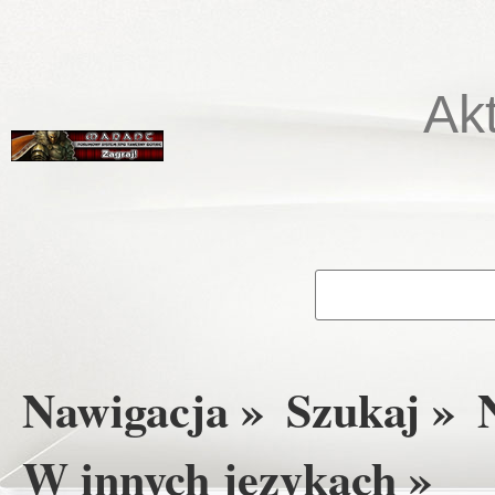
Ak
Nawigacja »
Szukaj »
W innych językach »