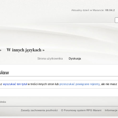
Aktualny dzień w Marancie:
08.04.2
»
W innych językach »
Strona użytkownika
Dyskusja
sław
esz
wyszukać ten tytuł
w treści innych stron lub
przeszukać powiązane rejestry
, ale nie masz
 druku
Zasady zachowania poufności
O Forumowy system RPG Marant
Informacje