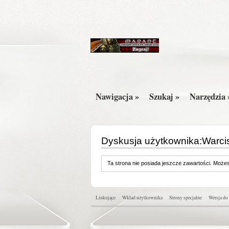
Nawigacja »
Szukaj »
Narzędzia 
Dyskusja użytkownika:Warci
Ta strona nie posiada jeszcze zawartości. Moż
Linkujące
Wkład użytkownika
Strony specjalne
Wersja do