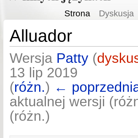
Strona
Dyskusja
Alluador
Wersja
Patty
(
dyskus
13 lip 2019
(
różn.
)
← poprzednia
aktualnej wersji (ró
(różn.)