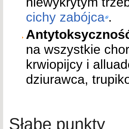
niewykrytym trze
cichy zabójca
.
Antytoksycznoś
na wszystkie chor
krwiopijcy i allua
dziurawca, trupik
Słabe punkty