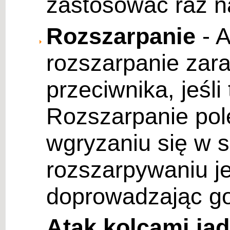
zastosować raz n
Rozszarpanie
- 
rozszarpanie zar
przeciwnika, jeśli
Rozszarpanie pol
wgryzaniu się w s
rozszarpywaniu je
doprowadzając go
Atak kolcami ja