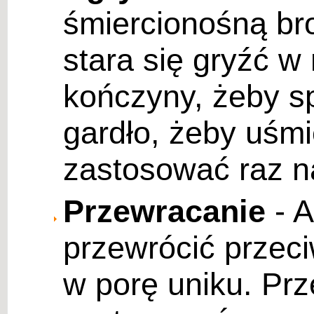
śmiercionośną bron
stara się gryźć w
kończyny, żeby sp
gardło, żeby uśmi
zastosować raz n
Przewracanie
- A
przewrócić przeci
w porę uniku. Pr