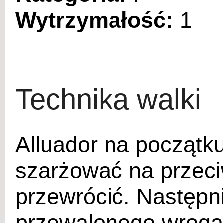
Wytrzymałość:
1
Technika walki
Alluador na początk
szarżować na przeci
przewrócić. Następn
przewalonego wroga,