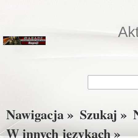
Ak
Nawigacja »
Szukaj »
W innych językach »