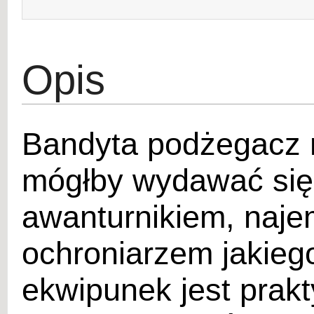
Opis
Bandyta podżegacz n
mógłby wydawać si
awanturnikiem, naje
ochroniarzem jakieg
ekwipunek jest prakt