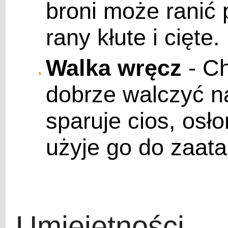
broni może ranić
rany kłute i cięte.
Walka wręcz
- Ch
dobrze walczyć n
sparuje cios, osł
użyje go do zaat
Umiejętności