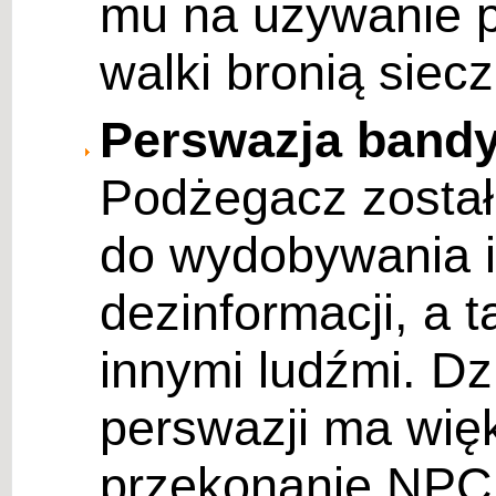
mu na używanie 
walki bronią siecz
Perswazja band
Podżegacz został
do wydobywania in
dezinformacji, a 
innymi ludźmi. Dz
perswazji ma wię
przekonanie NPC d