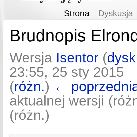
Strona
Dyskusja
Brudnopis Elrond
Wersja
Isentor
(
dysk
23:55, 25 sty 2015
(
różn.
)
← poprzednia
aktualnej wersji (ró
(różn.)