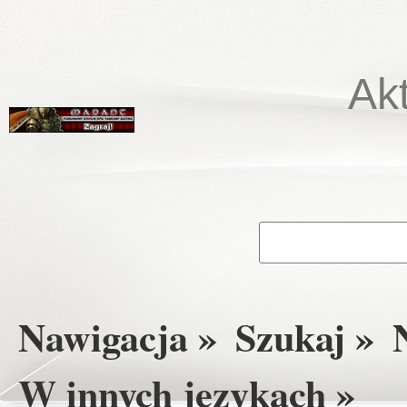
Ak
Nawigacja »
Szukaj »
W innych językach »