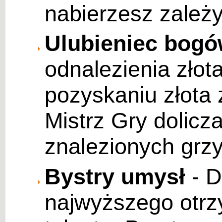
nabierzesz zależy
Ulubieniec bog
odnalezienia złota
pozyskaniu złota 
Mistrz Gry dolic
znalezionych grz
Bystry umysł
- D
najwyższego otr