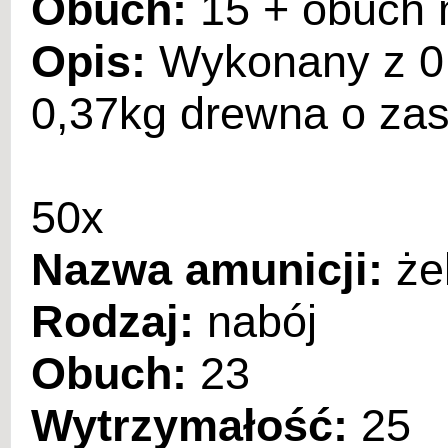
Obuch:
15 + obuch m
Opis:
Wykonany z 0,5
0,37kg drewna o zas
50x
Nazwa amunicji:
że
Rodzaj:
nabój
Obuch:
23
Wytrzymałość:
25