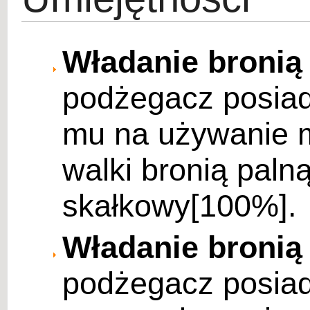
Władanie bronią
podżegacz posia
mu na używanie m
walki bronią palną
skałkowy[100%].
Władanie bronią 
podżegacz posia