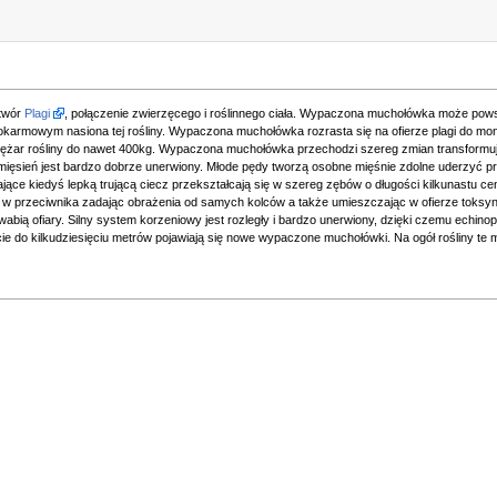
 twór
Plagi
, połączenie zwierzęcego i roślinnego ciała. Wypaczona muchołówka może pows
 pokarmowym nasiona tej rośliny. Wypaczona muchołówka rozrasta się na ofierze plagi do mo
ciężar rośliny do nawet 400kg. Wypaczona muchołówka przechodzi szereg zmian transformuj
ki mięsień jest bardzo dobrze unerwiony. Młode pędy tworzą osobne mięśnie zdolne uderzyć pr
ące kiedyś lepką trującą ciecz przekształcają się w szereg zębów o długości kilkunastu cen
ać w przeciwnika zadając obrażenia od samych kolców a także umieszczając w ofierze toksyn
abią ofiary. Silny system korzeniowy jest rozległy i bardzo unerwiony, dzięki czemu echinop
cie do kilkudziesięciu metrów pojawiają się nowe wypaczone muchołówki. Na ogół rośliny te 