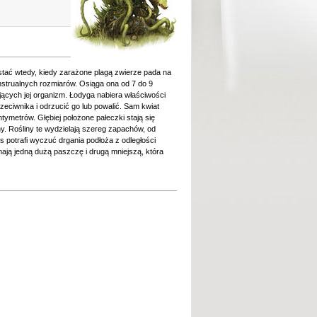
tać wtedy, kiedy zarażone plagą zwierze pada na
nstrualnych rozmiarów. Osiąga ona od 7 do 9
ących jej organizm. Łodyga nabiera właściwości
zeciwnika i odrzucić go lub powalić. Sam kwiat
tymetrów. Głębiej położone pałeczki stają się
y. Rośliny te wydzielają szereg zapachów, od
s potrafi wyczuć drgania podłoża z odległości
mają jedną dużą paszczę i drugą mniejszą, która