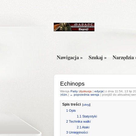
Nawigacja »
Szukaj »
Narzędzia 
Echinops
Wersja
Patty
(
dyskusja
|
edycje
)
z dnia 11:54, 13 lip 2
(
różn.
)
← poprzednia wersja
| przejdź do aktualnej wer
Spis treści
[
ukryj
]
1
Opis
1.1
Statystyki
2
Technika walki
2.1
Ataki
3
Umiejętności