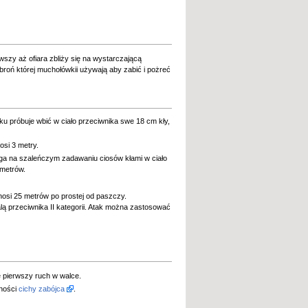
szy aż ofiara zbliży się na wystarczającą
broń której muchołówkii używają aby zabić i pożreć
 próbuje wbić w ciało przeciwnika swe 18 cm kły,
osi 3 metry.
ega na szaleńczym zadawaniu ciosów kłami w ciało
 metrów.
nosi 25 metrów po prostej od paszczy.
lą przeciwnika II kategorii. Atak można zastosować
e pierwszy ruch w walce.
tności
cichy zabójca
.