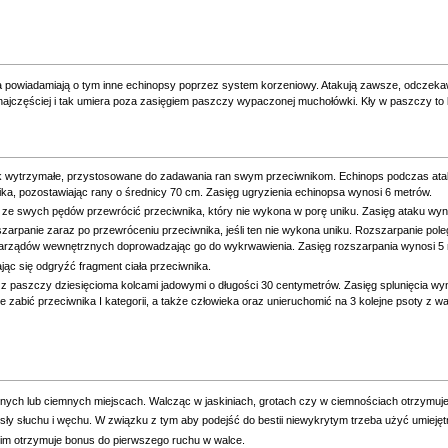
a powiadamiają o tym inne echinopsy poprzez system korzeniowy. Atakują zawsze, odczekaw
a najczęściej i tak umiera poza zasięgiem paszczy wypaczonej muchołówki. Kły w paszczy to 
ak wytrzymałe, przystosowane do zadawania ran swym przeciwnikom. Echinops podczas ataku
ka, pozostawiając rany o średnicy 70 cm. Zasięg ugryzienia echinopsa wynosi 6 metrów.
m ze swych pędów przewrócić przeciwnika, który nie wykona w porę uniku. Zasięg ataku wyn
rpanie zaraz po przewróceniu przeciwnika, jeśli ten nie wykona uniku. Rozszarpanie pol
narządów wewnętrznych doprowadzając go do wykrwawienia. Zasięg rozszarpania wynosi 5
jąc się odgryźć fragment ciała przeciwnika.
 z paszczy dziesięcioma kolcami jadowymi o długości 30 centymetrów. Zasięg splunięcia wy
 zabić przeciwnika I kategorii, a także człowieka oraz unieruchomić na 3 kolejne psoty z wa
nionych lub ciemnych miejscach. Walcząc w jaskiniach, grotach czy w ciemnościach otrzymuj
ły słuchu i węchu. W związku z tym aby podejść do bestii niewykrytym trzeba użyć umieję
im otrzymuje bonus do pierwszego ruchu w walce.