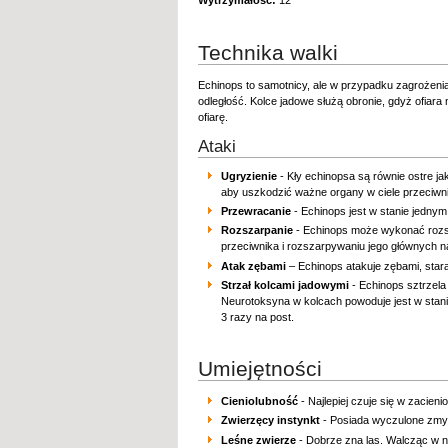
Wytrzymałość:
12
Technika walki
Echinops to samotnicy, ale w przypadku zagrożeni
odległość. Kolce jadowe służą obronie, gdyż ofiar
ofiarę.
Ataki
Ugryzienie
- Kły echinopsa są równie ostre j
aby uszkodzić ważne organy w ciele przeciwni
Przewracanie
- Echinops jest w stanie jedny
Rozszarpanie
- Echinops może wykonać rozsza
przeciwnika i rozszarpywaniu jego głównych 
Atak zębami
– Echinops atakuje zębami, stara
Strzał kolcami jadowymi
- Echinops sztrzela
Neurotoksyna w kolcach powoduje jest w stanie
3 razy na post.
Umiejętności
Cieniolubność
- Najlepiej czuje się w zacie
Zwierzęcy instynkt
- Posiada wyczulone zmys
Leśne zwierze
- Dobrze zna las. Walcząc w n