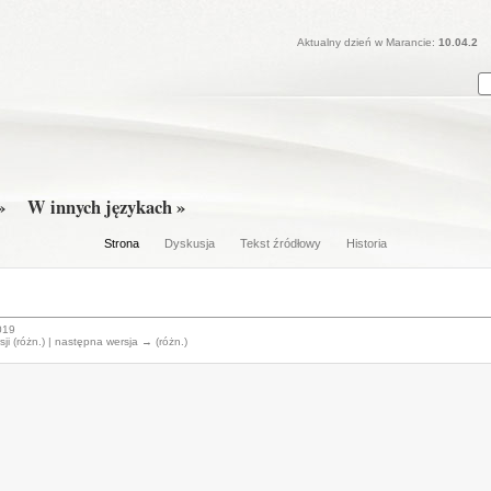
Aktualny dzień w Marancie:
10.04.2
»
W innych językach »
Strona
Dyskusja
Tekst źródłowy
Historia
019
sji (różn.) | następna wersja → (różn.)