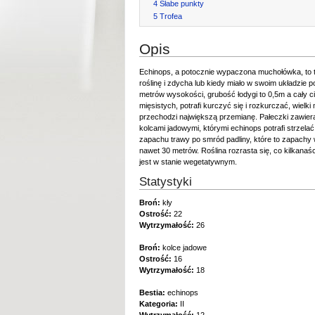
4
Słabe punkty
5
Trofea
Opis
Echinops, a potocznie wypaczona muchołówka, to
roślinę i zdycha lub kiedy miało w swoim układzie
metrów wysokości, grubość łodygi to 0,5m a cały 
mięsistych, potrafi kurczyć się i rozkurczać, wiel
przechodzi największą przemianę. Pałeczki zawieraj
kolcami jadowymi, którymi echinops potrafi strzel
zapachu trawy po smród padliny, które to zapachy w
nawet 30 metrów. Roślina rozrasta się, co kilkanaś
jest w stanie wegetatywnym.
Statystyki
Broń:
kły
Ostrość:
22
Wytrzymałość:
26
Broń:
kolce jadowe
Ostrość:
16
Wytrzymałość:
18
Bestia:
echinops
Kategoria:
II