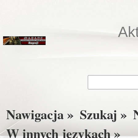
Ak
Nawigacja »
Szukaj »
W innych językach »