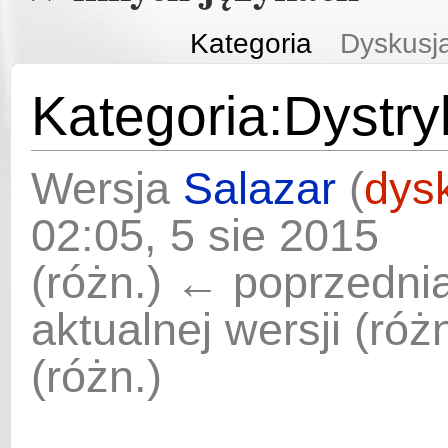
Kategoria
Dyskusj
Kategoria:Dystry
Wersja
Salazar
(
dys
02:05, 5 sie 2015
(różn.) ← poprzednia
aktualnej wersji (ró
(różn.)