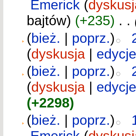
Emerick
(
dyskusj
bajtów)
(+235)
‎
. .
(
bież.
|
poprz.
)
(
dyskusja
|
edycj
(
bież.
|
poprz.
)
(
dyskusja
|
edycj
(+2298)
(
bież.
|
poprz.
)
Emerick
(
dyskusj