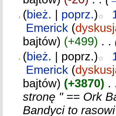
(
bież.
|
poprz.
)
Emerick
(
dyskusj
bajtów)
(+499)
‎
. .
(
bież.
| poprz.)
Emerick
(
dyskusj
bajtów)
(+3870)
‎
. 
stronę " == Ork 
Bandyci to rasow