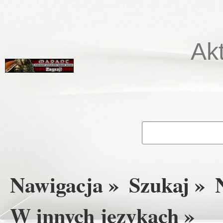
Ak
Nawigacja »
Szukaj »
W innych językach »