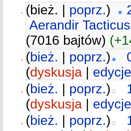
(bież. |
poprz.
)
Aerandir Tacticus
(7016 bajtów)
(+1
(
bież.
|
poprz.
)
(
dyskusja
|
edycj
(
bież.
|
poprz.
)
(
dyskusja
|
edycj
(
bież.
|
poprz.
)