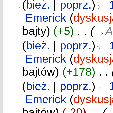
(
bież.
|
poprz.
)
Emerick
(
dyskusj
bajty)
(+5)
‎
. .
(
→
A
(
bież.
|
poprz.
)
Emerick
(
dyskusj
bajtów)
(+178)
‎
. .
(
bież.
|
poprz.
)
Emerick
(
dyskusj
bajtów)
(-20)
‎
. .
(