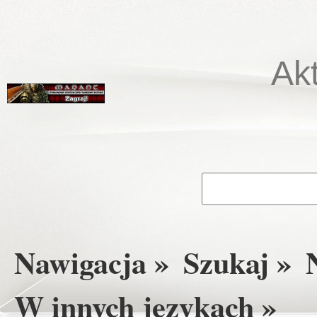
Ak
Nawigacja »
Szukaj »
W innych językach »