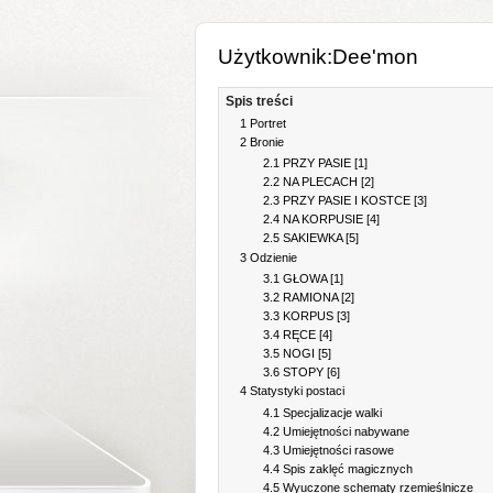
Użytkownik:Dee'mon
Spis treści
1
Portret
2
Bronie
2.1
PRZY PASIE [1]
2.2
NA PLECACH [2]
2.3
PRZY PASIE I KOSTCE [3]
2.4
NA KORPUSIE [4]
2.5
SAKIEWKA [5]
3
Odzienie
3.1
GŁOWA [1]
3.2
RAMIONA [2]
3.3
KORPUS [3]
3.4
RĘCE [4]
3.5
NOGI [5]
3.6
STOPY [6]
4
Statystyki postaci
4.1
Specjalizacje walki
4.2
Umiejętności nabywane
4.3
Umiejętności rasowe
4.4
Spis zaklęć magicznych
4.5
Wyuczone schematy rzemieślnicze