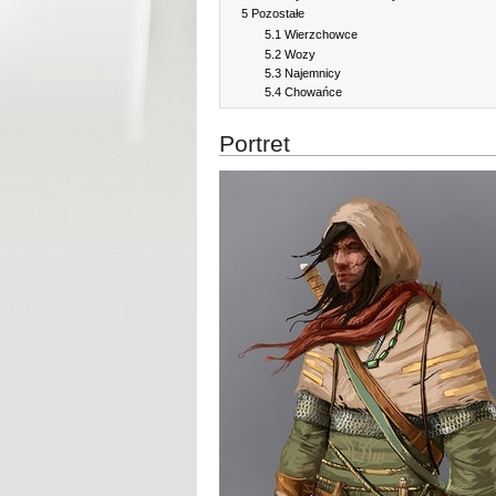
5
Pozostałe
5.1
Wierzchowce
5.2
Wozy
5.3
Najemnicy
5.4
Chowańce
Portret