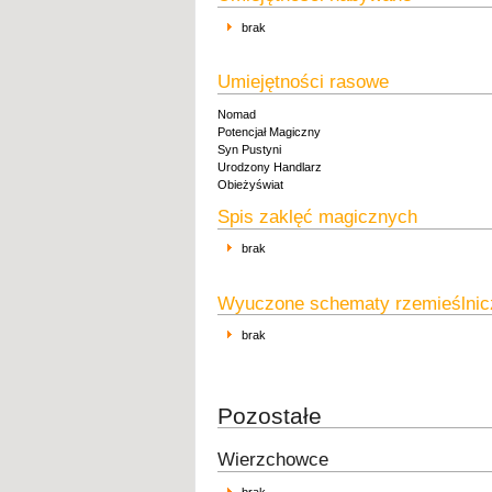
brak
Umiejętności rasowe
Nomad
Potencjał Magiczny
Syn Pustyni
Urodzony Handlarz
Obieżyświat
Spis zaklęć magicznych
brak
Wyuczone schematy rzemieślnic
brak
Pozostałe
Wierzchowce
brak