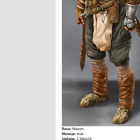
Rasa:
Mauren
Mutacja:
brak
Udźwig:
2.34kg/10