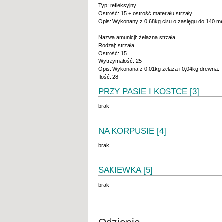
Typ: refleksyjny
Ostrość: 15 + ostrość materiału strzały
Opis: Wykonany z 0,68kg cisu o zasięgu do 140 m
Nazwa amunicji: żelazna strzała
Rodzaj: strzała
Ostrość: 15
Wytrzymałość: 25
Opis: Wykonana z 0,01kg żelaza i 0,04kg drewna.
Ilość: 28
PRZY PASIE I KOSTCE [3]
brak
NA KORPUSIE [4]
brak
SAKIEWKA [5]
brak
Odzienie