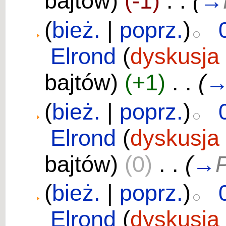
bajtów)
(-1)
‎
. .
(
→
(
bież.
|
poprz.
)
Elrond
(
dyskusja
bajtów)
(+1)
‎
. .
(
(
bież.
|
poprz.
)
Elrond
(
dyskusja
bajtów)
(0)
‎
. .
(
→
P
(
bież.
|
poprz.
)
Elrond
(
dyskusja