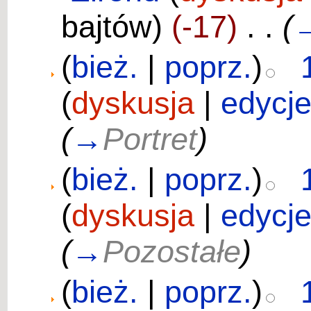
bajtów)
(-17)
‎
. .
(
(
bież.
|
poprz.
)
(
dyskusja
|
edycj
(
→
Portret
)
(
bież.
|
poprz.
)
(
dyskusja
|
edycj
(
→
Pozostałe
)
(
bież.
|
poprz.
)