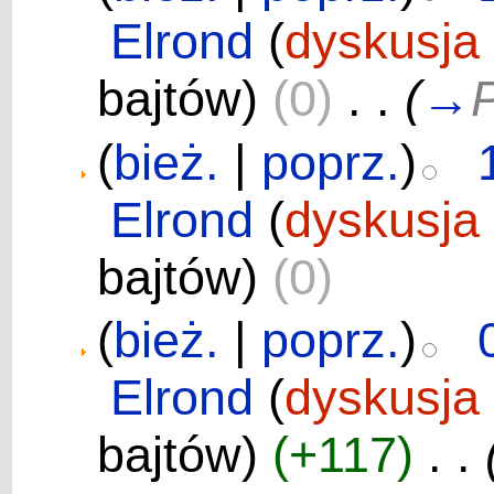
Elrond
(
dyskusja
bajtów)
(0)
‎
. .
(
→
P
(
bież.
|
poprz.
)
Elrond
(
dyskusja
bajtów)
(0)
(
bież.
|
poprz.
)
Elrond
(
dyskusja
bajtów)
(+117)
‎
. .