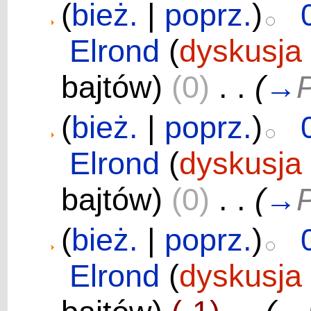
(
bież.
|
poprz.
)
Elrond
(
dyskusja
bajtów)
(0)
‎
. .
(
→
P
(
bież.
|
poprz.
)
Elrond
(
dyskusja
bajtów)
(0)
‎
. .
(
→
P
(
bież.
|
poprz.
)
Elrond
(
dyskusja