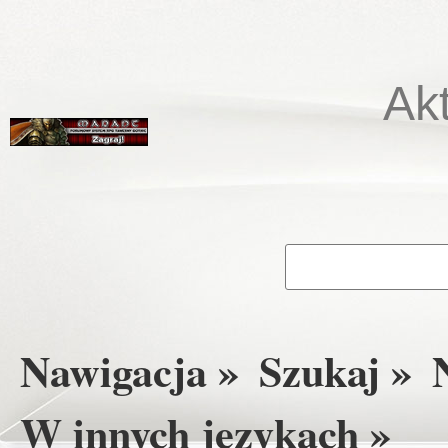
Ak
Nawigacja »
Szukaj »
W innych językach »