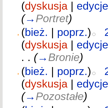
(
dyskusja
|
edycj
(
→
Portret
)
(
bież.
|
poprz.
)
(
dyskusja
|
edycj
. .
(
→
Bronie
)
(
bież.
|
poprz.
)
(
dyskusja
|
edycj
(
→
Pozostałe
)