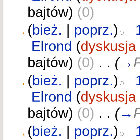
bajtów)
(0)
(
bież.
|
poprz.
)
Elrond
(
dyskusja
bajtów)
(0)
‎
. .
(
→
P
(
bież.
|
poprz.
)
Elrond
(
dyskusja
bajtów)
(0)
‎
. .
(
→
P
(
bież.
|
poprz.
)