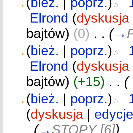
(
bież.
|
poprz.
)
Elrond
(
dyskusja
bajtów)
(0)
‎
. .
(
→
P
(
bież.
|
poprz.
)
Elrond
(
dyskusja
bajtów)
(+15)
‎
. .
(
(
bież.
|
poprz.
)
(
dyskusja
|
edycj
.
(
→
STOPY [6]
)