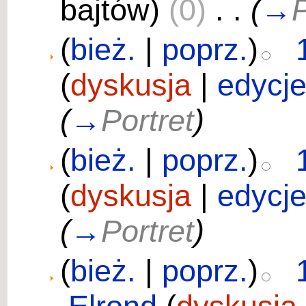
bajtów)
(0)
‎
. .
(
→
P
(
bież.
|
poprz.
)
(
dyskusja
|
edycj
(
→
Portret
)
(
bież.
|
poprz.
)
(
dyskusja
|
edycj
(
→
Portret
)
(
bież.
|
poprz.
)