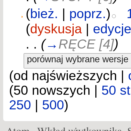
(
bież.
|
poprz.
)
(
dyskusja
|
edycj
. .
(
→
RĘCE [4]
)
(od najświeższych |
(50 nowszych |
50 s
250
|
500
)
Atom
Wkład użytkownika