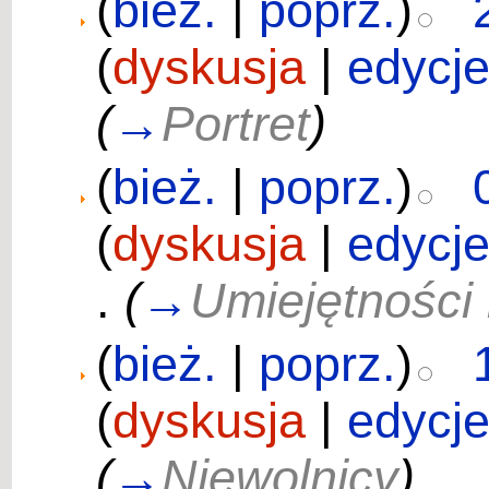
(
bież.
|
poprz.
)
(
dyskusja
|
edycj
(
→
Portret
)
(
bież.
|
poprz.
)
(
dyskusja
|
edycj
.
(
→
Umiejętności
(
bież.
|
poprz.
)
(
dyskusja
|
edycj
(
→
Niewolnicy
)