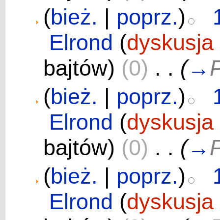
(
bież.
|
poprz.
)
Elrond
(
dyskusja
bajtów)
(0)
‎
. .
(
→
P
(
bież.
|
poprz.
)
Elrond
(
dyskusja
bajtów)
(0)
‎
. .
(
→
P
(
bież.
|
poprz.
)
Elrond
(
dyskusja