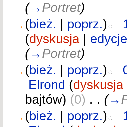
(
→
Portret
)
(
bież.
|
poprz.
)
(
dyskusja
|
edycj
(
→
Portret
)
(
bież.
|
poprz.
)
Elrond
(
dyskusja
bajtów)
(0)
‎
. .
(
→
P
(
bież.
|
poprz.
)