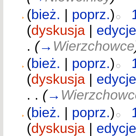
(
bież.
|
poprz.
)
(
dyskusja
|
edycj
.
(
→
Wierzchowce
(
bież.
|
poprz.
)
(
dyskusja
|
edycj
. .
(
→
Wierzchowc
(
bież.
|
poprz.
)
(
dyskusja
|
edycj