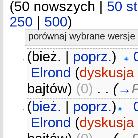
(50 nowszych |
50 s
250
|
500
)
(bież. |
poprz.
)
Elrond
(
dyskusja
bajtów)
(0)
‎
. .
(
→
P
(
bież.
|
poprz.
)
Elrond
(
dyskusja