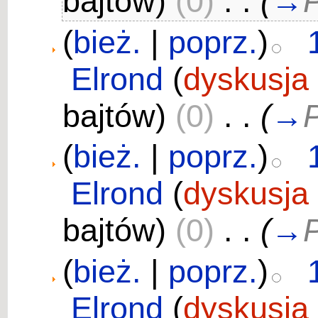
bajtów)
(0)
‎
. .
(
→
P
(
bież.
|
poprz.
)
Elrond
(
dyskusja
bajtów)
(0)
‎
. .
(
→
P
(
bież.
|
poprz.
)
Elrond
(
dyskusja
bajtów)
(0)
‎
. .
(
→
P
(
bież.
|
poprz.
)
Elrond
(
dyskusja