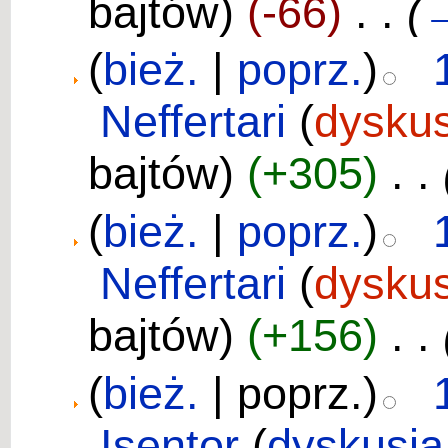
bajtów)
(-66)
‎
. .
(
(
bież.
|
poprz.
)
Neffertari
(
dyskus
bajtów)
(+305)
‎
. .
(
bież.
|
poprz.
)
Neffertari
(
dyskus
bajtów)
(+156)
‎
. .
(
bież.
| poprz.)
Isentor
(
dyskusja