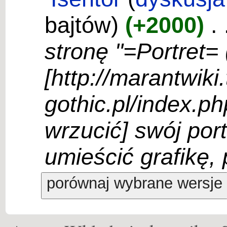
bajtów)
(+2000)
‎
. 
stronę "=Portret=
[http://marantwiki
gothic.pl/index.
wrzucić] swój portr
umieścić grafikę, 