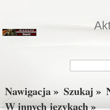
Ak
Nawigacja »
Szukaj »
W innych językach »