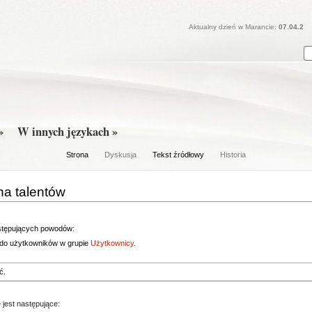
Aktualny dzień w Marancie:
07.04.2
»
W innych językach »
Strona
Dyskusja
Tekst źródłowy
Historia
na talentów
astępujących powodów:
e do użytkowników w grupie
Użytkownicy
.
ć.