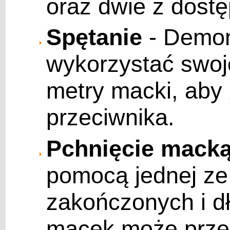
oraz dwie z dostę
Spętanie
- Demon
wykorzystać swoj
metry macki, aby 
przeciwnika.
Pchnięcie mack
pomocą jednej ze
zakończonych i d
macek może przeb