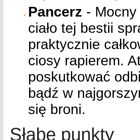
Pancerz
- Mocny 
ciało tej bestii sp
praktycznie całko
ciosy rapierem. A
poskutkować odbi
bądź w najgorsz
się broni.
Słabe punkty