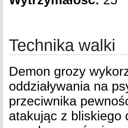
Technika walki
Demon grozy wykorzy
oddziaływania na ps
przeciwnika pewnośc
atakując z bliskieg