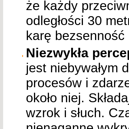
że każdy przeciwn
odległości 30 met
karę bezsenność 
Niezwykła perce
jest niebywałym 
procesów i zdarz
około niej. Składa
wzrok i słuch. C
nienaganne wykry