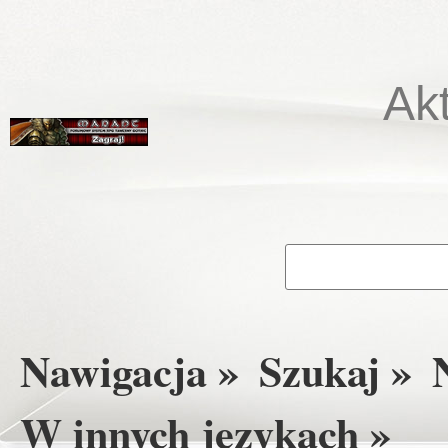
Ak
Nawigacja »
Szukaj »
W innych językach »