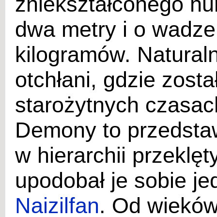
zniekształconego h
dwa metry i o wadze
kilogramów. Naturaln
otchłani, gdzie zost
starożytnych czasac
Demony to przedstawi
w hierarchii przeklęt
upodobał je sobie j
Naizilfan
. Od wieków