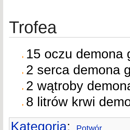
Trofea
15 oczu demona 
2 serca demona 
2 wątroby demon
8 litrów krwi dem
Kategoria
:
Potwór