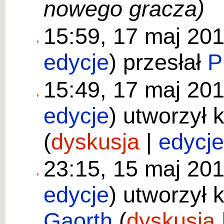
nowego gracza)
15:59, 17 maj 20
edycje
)
przesłał
P
15:49, 17 maj 20
edycje
)
utworzył 
(
dyskusja
|
edycj
23:15, 15 maj 20
edycje
)
utworzył 
Gaorth
(
dyskusja