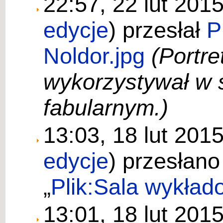
22:57, 22 lut 201
edycje
)
przesłał
P
Noldor.jpg
(Portre
wykorzystywał w
fabularnym.)
13:03, 18 lut 201
edycje
)
przesłano
„
Plik:Sala wykład
13:01, 18 lut 201