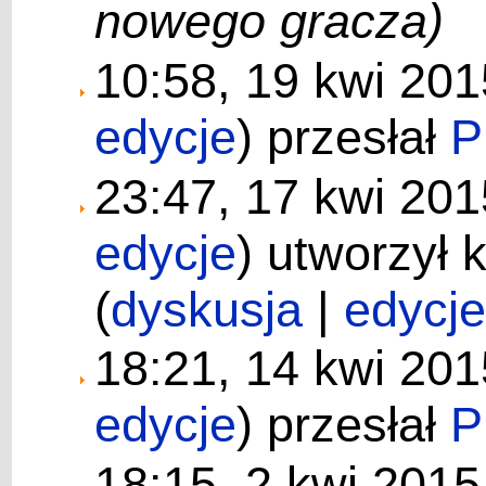
nowego gracza)
10:58, 19 kwi 20
edycje
)
przesłał
P
23:47, 17 kwi 20
edycje
)
utworzył 
(
dyskusja
|
edycj
18:21, 14 kwi 20
edycje
)
przesłał
P
18:15, 2 kwi 201