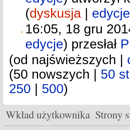
(
dyskusja
|
edycj
16:05, 18 gru 20
edycje
)
przesłał
P
(od najświeższych |
(50 nowszych |
50 s
250
|
500
)
Wkład użytkownika
Strony s