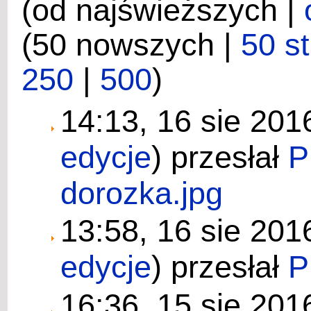
(od najświeższych |
(50 nowszych |
50 s
250
|
500
)
14:13, 16 sie 20
edycje
)
przesłał
P
dorozka.jpg
13:58, 16 sie 20
edycje
)
przesłał
P
16:36, 15 sie 20