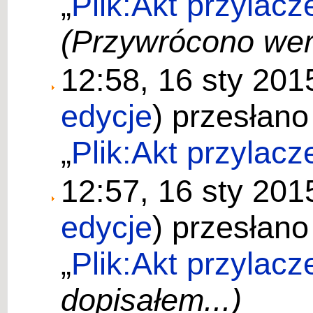
„
Plik:Akt przylac
(Przywrócono wers
12:58, 16 sty 20
edycje
)
przesłano
„
Plik:Akt przylac
12:57, 16 sty 20
edycje
)
przesłano
„
Plik:Akt przylac
dopisałem...)