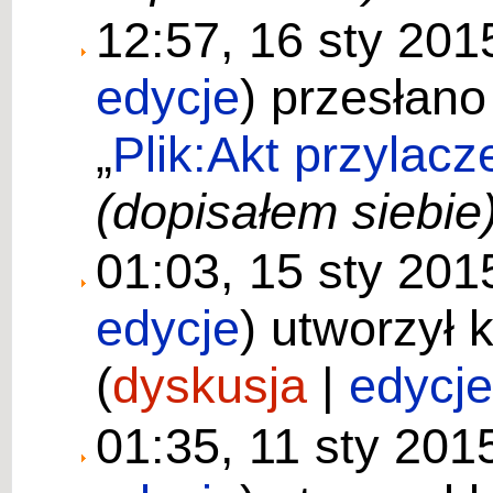
12:57, 16 sty 20
edycje
)
przesłano
„
Plik:Akt przylac
(dopisałem siebie
01:03, 15 sty 20
edycje
)
utworzył 
(
dyskusja
|
edycj
01:35, 11 sty 20