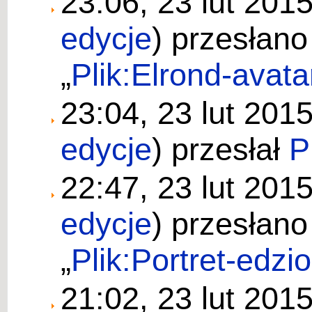
23:06, 23 lut 201
edycje
)
przesłano
„
Plik:Elrond-avata
23:04, 23 lut 201
edycje
)
przesłał
P
22:47, 23 lut 201
edycje
)
przesłano
„
Plik:Portret-edzio
21:02, 23 lut 201