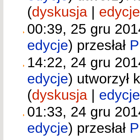
(
dyskusja
|
edycj
00:39, 25 gru 20
edycje
)
przesłał
P
14:22, 24 gru 20
edycje
)
utworzył 
(
dyskusja
|
edycj
01:33, 24 gru 20
edycje
)
przesłał
P