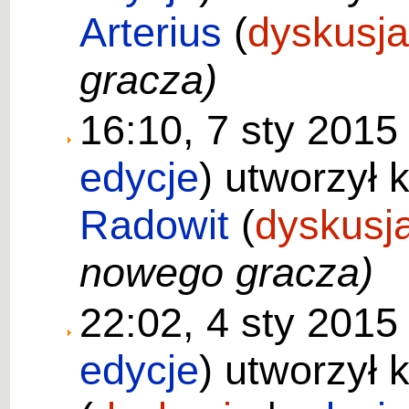
Arterius
(
dyskusj
gracza)
16:10, 7 sty 201
edycje
)
utworzył 
Radowit
(
dyskusj
nowego gracza)
22:02, 4 sty 201
edycje
)
utworzył 