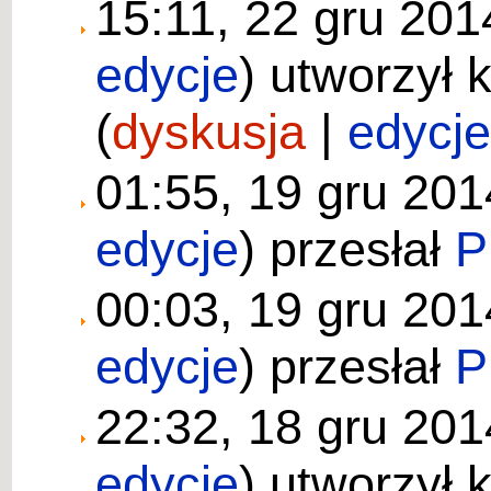
15:11, 22 gru 20
edycje
)
utworzył 
(
dyskusja
|
edycj
01:55, 19 gru 20
edycje
)
przesłał
P
00:03, 19 gru 20
edycje
)
przesłał
P
22:32, 18 gru 20
edycje
)
utworzył 