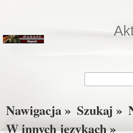
Ak
Nawigacja »
Szukaj »
W innych językach »