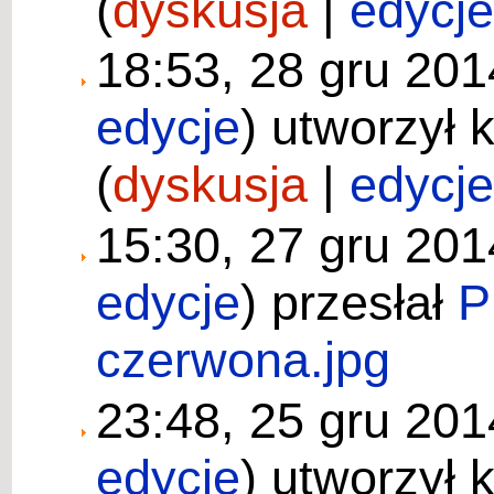
(
dyskusja
|
edycj
18:53, 28 gru 20
edycje
)
utworzył 
(
dyskusja
|
edycj
15:30, 27 gru 20
edycje
)
przesłał
P
czerwona.jpg
23:48, 25 gru 20
edycje
)
utworzył 