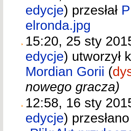
edycje
)
przesłał
P
elronda.jpg
15:20, 25 sty 20
edycje
)
utworzył 
Mordian Gorii
(
dy
nowego gracza)
12:58, 16 sty 20
edycje
)
przesłano