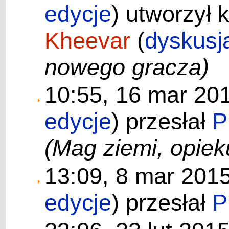
edycje
)
utworzył 
Kheevar
(
dyskusj
nowego gracza)
10:55, 16 mar 20
edycje
)
przesłał
P
(Mag ziemi, opiek
13:09, 8 mar 201
edycje
)
przesłał
P