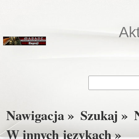
Ak
Nawigacja »
Szukaj »
W innych językach »