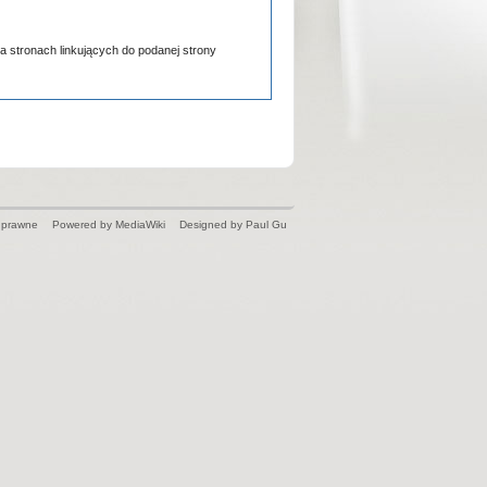
a stronach linkujących do podanej strony
 prawne
Powered by MediaWiki
Designed by Paul Gu