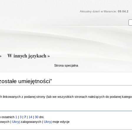
Aktualny dzień w Marancie:
09.04.2
»
W innych językach »
Strona specjalna
ostałe umiejętności”
nach linkowanych z podanej strony (lub we wszystkich stronach należących do podanej kategor
 ostatnich
1
|
3
|
7
|
14
|
30
dni.
owych |
Ukryj
zalogowanych |
Ukryj
moje edycje