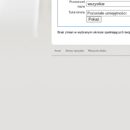
Przestrzeń
nazw
Tytuł strony
Brak zmian w wybranym okresie spełniających twoje
Atom
Strony specjalne
Wersja do druku