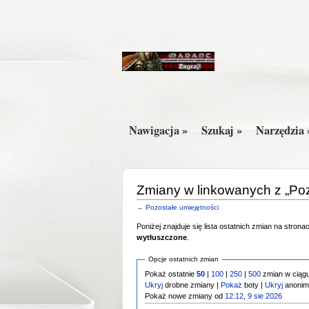
Nawigacja »
Szukaj »
Narzędzia 
Zmiany w linkowanych z „Poz
←
Pozostałe umiejętności
Poniżej znajduje się lista ostatnich zmian na stro
wytłuszczone
.
Opcje ostatnich zmian
Pokaż ostatnie
50
|
100
|
250
|
500
zmian w ciągu
Ukryj
drobne zmiany |
Pokaż
boty |
Ukryj
anonim
Pokaż nowe zmiany od
12:12, 9 sie 2026