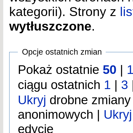
kategorii). Strony z
li
wytłuszczone
.
Opcje ostatnich zmian
Pokaż ostatnie
50
|
ciągu ostatnich
1
|
3
Ukryj
drobne zmiany
anonimowych |
Ukryj
edycje