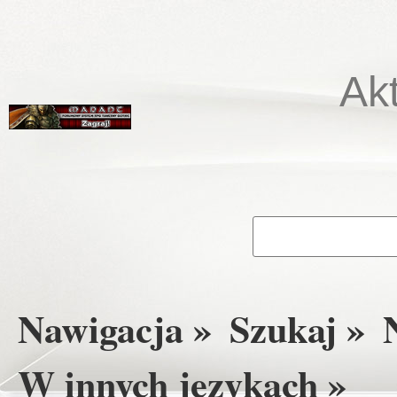
Ak
Nawigacja »
Szukaj »
W innych językach »