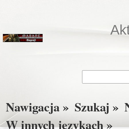
Ak
Nawigacja »
Szukaj »
W innych językach »