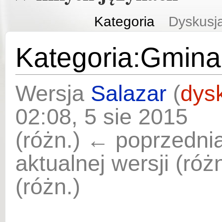
Kategoria
Dyskusj
Kategoria:Gmina
Wersja
Salazar
(
dys
02:08, 5 sie 2015
(różn.) ← poprzednia
aktualnej wersji (ró
(różn.)