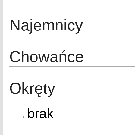
Najemnicy
Chowańce
Okręty
brak