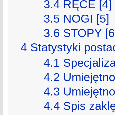
3.4
RĘCE [4]
3.5
NOGI [5]
3.6
STOPY [6
4
Statystyki posta
4.1
Specjaliza
4.2
Umiejętn
4.3
Umiejętno
4.4
Spis zakl