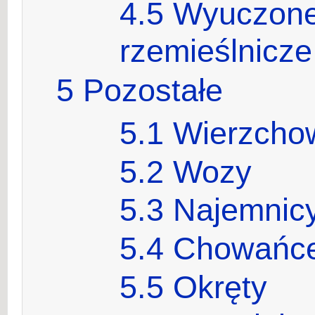
4.5
Wyuczone
rzemieślnicze
5
Pozostałe
5.1
Wierzcho
5.2
Wozy
5.3
Najemnic
5.4
Chowańc
5.5
Okręty