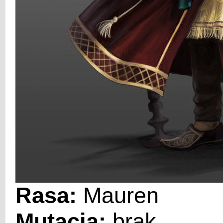
Rasa:
Mauren
Mutacja:
brak