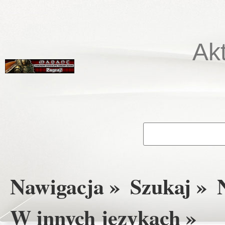
Ak
Nawigacja »
Szukaj »
W innych językach »