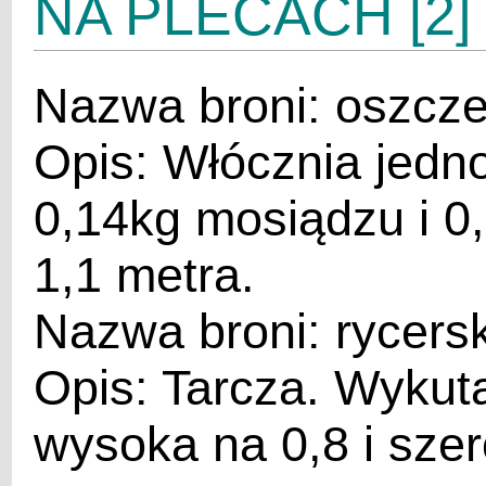
NA PLECACH [2]
Nazwa broni: oszcze
Opis: Włócznia jed
0,14kg mosiądzu i 0
1,1 metra.
Nazwa broni: rycers
Opis: Tarcza. Wykut
wysoka na 0,8 i szer