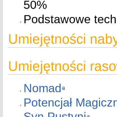
50%
Podstawowe techni
Umiejętności na
Umiejętności ras
Nomad
Potencjał Magicz
Syn Pustyni